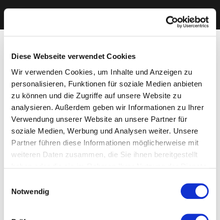
Diese Webseite verwendet Cookies
Wir verwenden Cookies, um Inhalte und Anzeigen zu
personalisieren, Funktionen für soziale Medien anbieten
zu können und die Zugriffe auf unsere Website zu
analysieren. Außerdem geben wir Informationen zu Ihrer
Verwendung unserer Website an unsere Partner für
soziale Medien, Werbung und Analysen weiter. Unsere
Partner führen diese Informationen möglicherweise mit
weiteren Daten zusammen, die Sie ihnen bereitgestellt
haben oder die sie im Rahmen Ihrer Nutzung der Dienste
gesammelt haben. Sie geben Einwilligung zu unseren
Einwilligungsauswahl
Cookies, wenn Sie unsere Webseite weiterhin nutzen.
Notwendig