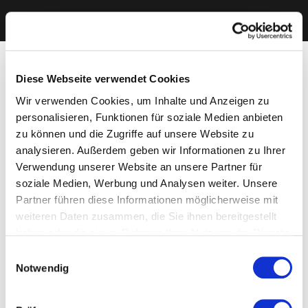
Diese Webseite verwendet Cookies
Wir verwenden Cookies, um Inhalte und Anzeigen zu
personalisieren, Funktionen für soziale Medien anbieten
zu können und die Zugriffe auf unsere Website zu
analysieren. Außerdem geben wir Informationen zu Ihrer
Verwendung unserer Website an unsere Partner für
soziale Medien, Werbung und Analysen weiter. Unsere
Partner führen diese Informationen möglicherweise mit
weiteren Daten zusammen, die Sie ihnen bereitgestellt
haben oder die sie im Rahmen Ihrer Nutzung der Dienste
gesammelt haben. Sie geben Einwilligung zu unseren
Einwilligungsauswahl
Cookies, wenn Sie unsere Webseite weiterhin nutzen.
Notwendig