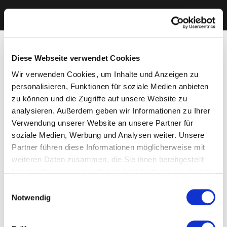
Diese Webseite verwendet Cookies
Wir verwenden Cookies, um Inhalte und Anzeigen zu
personalisieren, Funktionen für soziale Medien anbieten
zu können und die Zugriffe auf unsere Website zu
analysieren. Außerdem geben wir Informationen zu Ihrer
Verwendung unserer Website an unsere Partner für
soziale Medien, Werbung und Analysen weiter. Unsere
Partner führen diese Informationen möglicherweise mit
weiteren Daten zusammen, die Sie ihnen bereitgestellt
haben oder die sie im Rahmen Ihrer Nutzung der Dienste
gesammelt haben. Sie geben Einwilligung zu unseren
Einwilligungsauswahl
Cookies, wenn Sie unsere Webseite weiterhin nutzen.
Notwendig