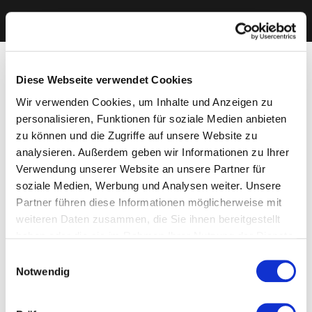
Diese Webseite verwendet Cookies
Wir verwenden Cookies, um Inhalte und Anzeigen zu
personalisieren, Funktionen für soziale Medien anbieten
zu können und die Zugriffe auf unsere Website zu
analysieren. Außerdem geben wir Informationen zu Ihrer
Verwendung unserer Website an unsere Partner für
soziale Medien, Werbung und Analysen weiter. Unsere
Partner führen diese Informationen möglicherweise mit
weiteren Daten zusammen, die Sie ihnen bereitgestellt
haben oder die sie im Rahmen Ihrer Nutzung der Dienste
gesammelt haben. Sie geben Einwilligung zu unseren
Einwilligungsauswahl
Cookies, wenn Sie unsere Webseite weiterhin nutzen.
Notwendig