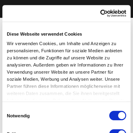
Diese Webseite verwendet Cookies
Wir verwenden Cookies, um Inhalte und Anzeigen zu
personalisieren, Funktionen für soziale Medien anbieten
zu können und die Zugriffe auf unsere Website zu
analysieren. Außerdem geben wir Informationen zu Ihrer
Verwendung unserer Website an unsere Partner für
soziale Medien, Werbung und Analysen weiter. Unsere
Partner führen diese Informationen möglicherweise mit
weiteren Daten zusammen, die Sie ihnen bereitgestellt
haben oder die sie im Rahmen Ihrer Nutzung der Dienste
gesammelt haben. Sie geben Einwilligung zu unseren
Einwilligungsauswahl
Cookies, wenn Sie unsere Webseite weiterhin nutzen.
Notwendig