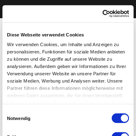
Diese Webseite verwendet Cookies
Wir verwenden Cookies, um Inhalte und Anzeigen zu
personalisieren, Funktionen für soziale Medien anbieten
zu können und die Zugriffe auf unsere Website zu
analysieren. Außerdem geben wir Informationen zu Ihrer
Verwendung unserer Website an unsere Partner für
soziale Medien, Werbung und Analysen weiter. Unsere
Partner führen diese Informationen möglicherweise mit
weiteren Daten zusammen, die Sie ihnen bereitgestellt
haben oder die sie im Rahmen Ihrer Nutzung der Dienste
gesammelt haben. Sie geben Einwilligung zu unseren
Einwilligungsauswahl
Cookies, wenn Sie unsere Webseite weiterhin nutzen.
Notwendig