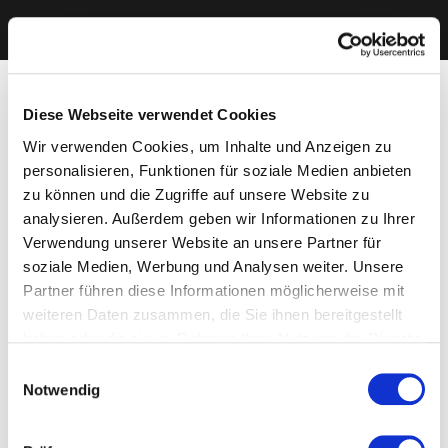
Diese Webseite verwendet Cookies
Wir verwenden Cookies, um Inhalte und Anzeigen zu
personalisieren, Funktionen für soziale Medien anbieten
zu können und die Zugriffe auf unsere Website zu
analysieren. Außerdem geben wir Informationen zu Ihrer
Verwendung unserer Website an unsere Partner für
soziale Medien, Werbung und Analysen weiter. Unsere
Partner führen diese Informationen möglicherweise mit
weiteren Daten zusammen, die Sie ihnen bereitgestellt
haben oder die sie im Rahmen Ihrer Nutzung der Dienste
gesammelt haben. Sie geben Einwilligung zu unseren
Einwilligungsauswahl
Cookies, wenn Sie unsere Webseite weiterhin nutzen.
Notwendig