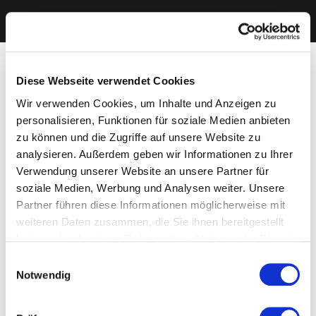
Diese Webseite verwendet Cookies
Wir verwenden Cookies, um Inhalte und Anzeigen zu
personalisieren, Funktionen für soziale Medien anbieten
zu können und die Zugriffe auf unsere Website zu
analysieren. Außerdem geben wir Informationen zu Ihrer
Verwendung unserer Website an unsere Partner für
soziale Medien, Werbung und Analysen weiter. Unsere
Partner führen diese Informationen möglicherweise mit
weiteren Daten zusammen, die Sie ihnen bereitgestellt
haben oder die sie im Rahmen Ihrer Nutzung der Dienste
gesammelt haben. Sie geben Einwilligung zu unseren
Einwilligungsauswahl
Cookies, wenn Sie unsere Webseite weiterhin nutzen.
Notwendig