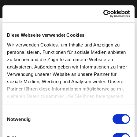
Diese Webseite verwendet Cookies
Wir verwenden Cookies, um Inhalte und Anzeigen zu
personalisieren, Funktionen für soziale Medien anbieten
zu können und die Zugriffe auf unsere Website zu
analysieren. Außerdem geben wir Informationen zu Ihrer
Verwendung unserer Website an unsere Partner für
soziale Medien, Werbung und Analysen weiter. Unsere
Partner führen diese Informationen möglicherweise mit
weiteren Daten zusammen, die Sie ihnen bereitgestellt
haben oder die sie im Rahmen Ihrer Nutzung der Dienste
gesammelt haben. Sie geben Einwilligung zu unseren
Einwilligungsauswahl
Cookies, wenn Sie unsere Webseite weiterhin nutzen.
Notwendig