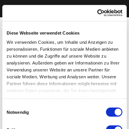
Diese Webseite verwendet Cookies
Wir verwenden Cookies, um Inhalte und Anzeigen zu
personalisieren, Funktionen für soziale Medien anbieten
zu können und die Zugriffe auf unsere Website zu
analysieren. Außerdem geben wir Informationen zu Ihrer
Verwendung unserer Website an unsere Partner für
soziale Medien, Werbung und Analysen weiter. Unsere
Partner führen diese Informationen möglicherweise mit
weiteren Daten zusammen, die Sie ihnen bereitgestellt
haben oder die sie im Rahmen Ihrer Nutzung der Dienste
gesammelt haben. Sie geben Einwilligung zu unseren
Einwilligungsauswahl
Cookies, wenn Sie unsere Webseite weiterhin nutzen.
Notwendig