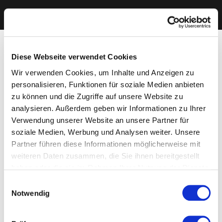
Diese Webseite verwendet Cookies
Wir verwenden Cookies, um Inhalte und Anzeigen zu
personalisieren, Funktionen für soziale Medien anbieten
zu können und die Zugriffe auf unsere Website zu
analysieren. Außerdem geben wir Informationen zu Ihrer
Verwendung unserer Website an unsere Partner für
soziale Medien, Werbung und Analysen weiter. Unsere
Partner führen diese Informationen möglicherweise mit
weiteren Daten zusammen, die Sie ihnen bereitgestellt
haben oder die sie im Rahmen Ihrer Nutzung der Dienste
gesammelt haben. Sie geben Einwilligung zu unseren
Einwilligungsauswahl
Cookies, wenn Sie unsere Webseite weiterhin nutzen.
Notwendig