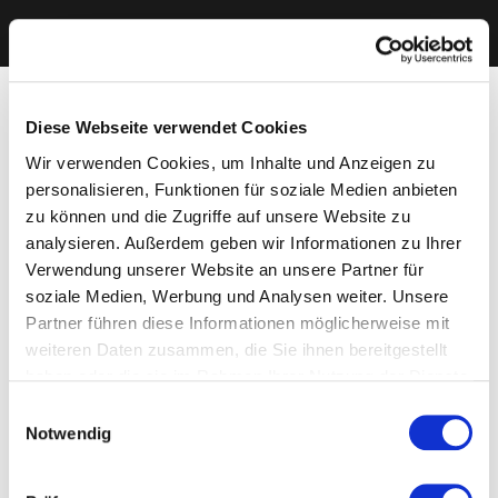
Diese Webseite verwendet Cookies
Wir verwenden Cookies, um Inhalte und Anzeigen zu
personalisieren, Funktionen für soziale Medien anbieten
zu können und die Zugriffe auf unsere Website zu
analysieren. Außerdem geben wir Informationen zu Ihrer
Verwendung unserer Website an unsere Partner für
soziale Medien, Werbung und Analysen weiter. Unsere
Partner führen diese Informationen möglicherweise mit
weiteren Daten zusammen, die Sie ihnen bereitgestellt
haben oder die sie im Rahmen Ihrer Nutzung der Dienste
gesammelt haben. Sie geben Einwilligung zu unseren
Einwilligungsauswahl
Cookies, wenn Sie unsere Webseite weiterhin nutzen.
Notwendig