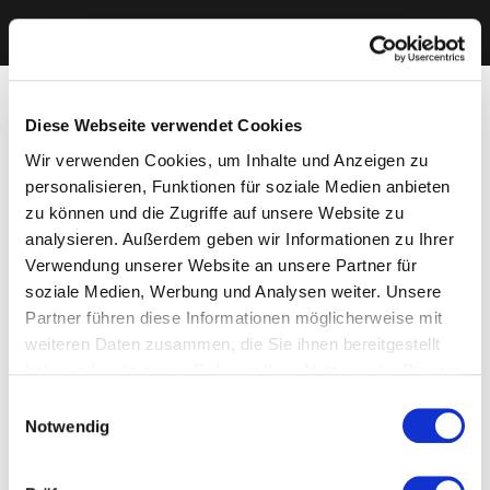
Diese Webseite verwendet Cookies
Wir verwenden Cookies, um Inhalte und Anzeigen zu
personalisieren, Funktionen für soziale Medien anbieten
zu können und die Zugriffe auf unsere Website zu
analysieren. Außerdem geben wir Informationen zu Ihrer
Verwendung unserer Website an unsere Partner für
soziale Medien, Werbung und Analysen weiter. Unsere
Partner führen diese Informationen möglicherweise mit
weiteren Daten zusammen, die Sie ihnen bereitgestellt
haben oder die sie im Rahmen Ihrer Nutzung der Dienste
gesammelt haben. Sie geben Einwilligung zu unseren
Einwilligungsauswahl
Cookies, wenn Sie unsere Webseite weiterhin nutzen.
Notwendig