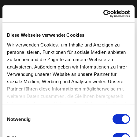
Diese Webseite verwendet Cookies
Wir verwenden Cookies, um Inhalte und Anzeigen zu
personalisieren, Funktionen für soziale Medien anbieten
zu können und die Zugriffe auf unsere Website zu
analysieren. Außerdem geben wir Informationen zu Ihrer
Verwendung unserer Website an unsere Partner für
soziale Medien, Werbung und Analysen weiter. Unsere
Partner führen diese Informationen möglicherweise mit
weiteren Daten zusammen, die Sie ihnen bereitgestellt
haben oder die sie im Rahmen Ihrer Nutzung der Dienste
gesammelt haben. Sie geben Einwilligung zu unseren
Einwilligungsauswahl
Cookies, wenn Sie unsere Webseite weiterhin nutzen.
Notwendig