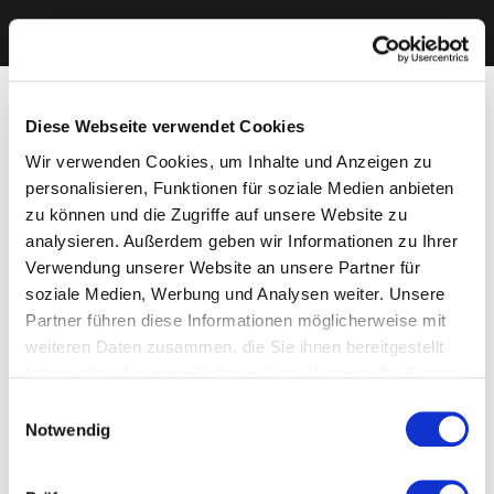
Diese Webseite verwendet Cookies
Wir verwenden Cookies, um Inhalte und Anzeigen zu
personalisieren, Funktionen für soziale Medien anbieten
zu können und die Zugriffe auf unsere Website zu
analysieren. Außerdem geben wir Informationen zu Ihrer
Verwendung unserer Website an unsere Partner für
soziale Medien, Werbung und Analysen weiter. Unsere
Partner führen diese Informationen möglicherweise mit
weiteren Daten zusammen, die Sie ihnen bereitgestellt
haben oder die sie im Rahmen Ihrer Nutzung der Dienste
gesammelt haben. Sie geben Einwilligung zu unseren
Einwilligungsauswahl
Cookies, wenn Sie unsere Webseite weiterhin nutzen.
Notwendig