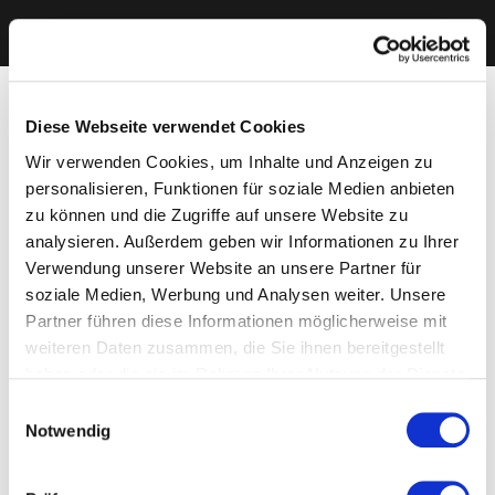
Diese Webseite verwendet Cookies
Wir verwenden Cookies, um Inhalte und Anzeigen zu
personalisieren, Funktionen für soziale Medien anbieten
zu können und die Zugriffe auf unsere Website zu
analysieren. Außerdem geben wir Informationen zu Ihrer
Verwendung unserer Website an unsere Partner für
soziale Medien, Werbung und Analysen weiter. Unsere
Partner führen diese Informationen möglicherweise mit
weiteren Daten zusammen, die Sie ihnen bereitgestellt
haben oder die sie im Rahmen Ihrer Nutzung der Dienste
gesammelt haben. Sie geben Einwilligung zu unseren
Einwilligungsauswahl
Cookies, wenn Sie unsere Webseite weiterhin nutzen.
Notwendig