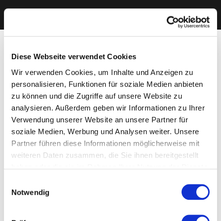
Diese Webseite verwendet Cookies
Wir verwenden Cookies, um Inhalte und Anzeigen zu
personalisieren, Funktionen für soziale Medien anbieten
zu können und die Zugriffe auf unsere Website zu
analysieren. Außerdem geben wir Informationen zu Ihrer
Verwendung unserer Website an unsere Partner für
soziale Medien, Werbung und Analysen weiter. Unsere
Partner führen diese Informationen möglicherweise mit
weiteren Daten zusammen, die Sie ihnen bereitgestellt
haben oder die sie im Rahmen Ihrer Nutzung der Dienste
gesammelt haben. Sie geben Einwilligung zu unseren
Einwilligungsauswahl
Cookies, wenn Sie unsere Webseite weiterhin nutzen.
Notwendig