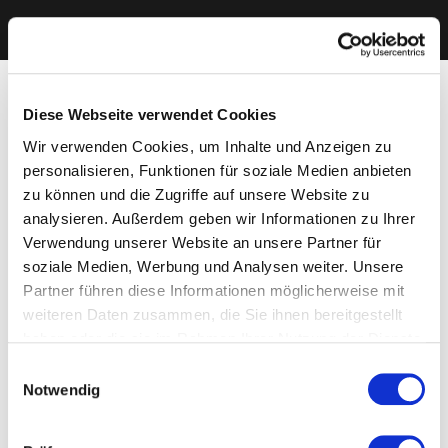
Diese Webseite verwendet Cookies
Wir verwenden Cookies, um Inhalte und Anzeigen zu
personalisieren, Funktionen für soziale Medien anbieten
zu können und die Zugriffe auf unsere Website zu
analysieren. Außerdem geben wir Informationen zu Ihrer
Verwendung unserer Website an unsere Partner für
soziale Medien, Werbung und Analysen weiter. Unsere
Partner führen diese Informationen möglicherweise mit
weiteren Daten zusammen, die Sie ihnen bereitgestellt
haben oder die sie im Rahmen Ihrer Nutzung der Dienste
gesammelt haben. Sie geben Einwilligung zu unseren
Einwilligungsauswahl
Cookies, wenn Sie unsere Webseite weiterhin nutzen.
Notwendig