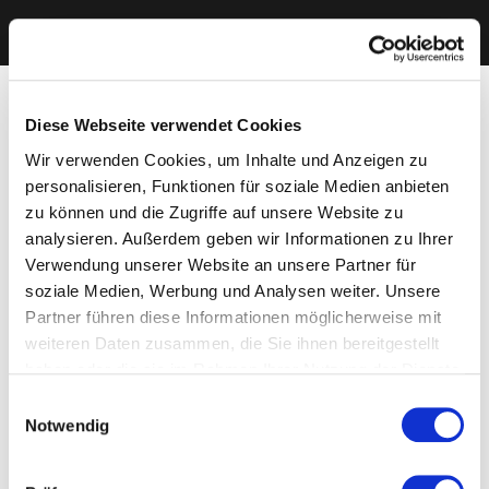
Diese Webseite verwendet Cookies
Wir verwenden Cookies, um Inhalte und Anzeigen zu
personalisieren, Funktionen für soziale Medien anbieten
zu können und die Zugriffe auf unsere Website zu
analysieren. Außerdem geben wir Informationen zu Ihrer
Verwendung unserer Website an unsere Partner für
soziale Medien, Werbung und Analysen weiter. Unsere
Partner führen diese Informationen möglicherweise mit
weiteren Daten zusammen, die Sie ihnen bereitgestellt
haben oder die sie im Rahmen Ihrer Nutzung der Dienste
gesammelt haben. Sie geben Einwilligung zu unseren
Einwilligungsauswahl
Cookies, wenn Sie unsere Webseite weiterhin nutzen.
Notwendig