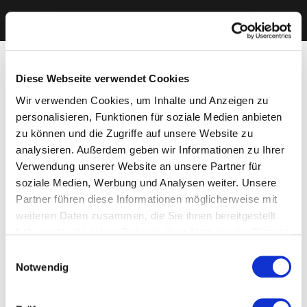
Diese Webseite verwendet Cookies
Wir verwenden Cookies, um Inhalte und Anzeigen zu
personalisieren, Funktionen für soziale Medien anbieten
zu können und die Zugriffe auf unsere Website zu
analysieren. Außerdem geben wir Informationen zu Ihrer
Verwendung unserer Website an unsere Partner für
soziale Medien, Werbung und Analysen weiter. Unsere
Partner führen diese Informationen möglicherweise mit
weiteren Daten zusammen, die Sie ihnen bereitgestellt
haben oder die sie im Rahmen Ihrer Nutzung der Dienste
gesammelt haben. Sie geben Einwilligung zu unseren
Einwilligungsauswahl
Cookies, wenn Sie unsere Webseite weiterhin nutzen.
Notwendig