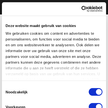
Deze website maakt gebruik van cookies
We gebruiken cookies om content en advertenties te
personaliseren, om functies voor social media te bieden
en om ons websiteverkeer te analyseren. Ook delen we
informatie over uw gebruik van onze site met onze
partners voor social media, adverteren en analyse. Deze
partners kunnen deze gegevens combineren met andere
informatie die u aan ze heeft verstrekt of die ze hebben
verzameld op basis van uw gebruik van hun services. U
gaat akkoord met onze cookies als u onze website blijft
gebruiken.
Toestemmingsselectie
Noodzakelijk
Voorkeuren