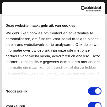
Deze website maakt gebruik van cookies
We gebruiken cookies om content en advertenties te
personaliseren, om functies voor social media te bieden
en om ons websiteverkeer te analyseren. Ook delen we
informatie over uw gebruik van onze site met onze
partners voor social media, adverteren en analyse. Deze
partners kunnen deze gegevens combineren met andere
informatie die u aan ze heeft verstrekt of die ze hebben
verzameld op basis van uw gebruik van hun services. U
gaat akkoord met onze cookies als u onze website blijft
gebruiken.
Toestemmingsselectie
Noodzakelijk
Voorkeuren