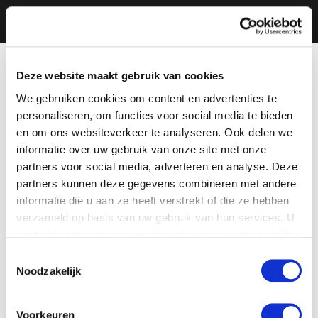
Deze website maakt gebruik van cookies
We gebruiken cookies om content en advertenties te
personaliseren, om functies voor social media te bieden
en om ons websiteverkeer te analyseren. Ook delen we
informatie over uw gebruik van onze site met onze
partners voor social media, adverteren en analyse. Deze
partners kunnen deze gegevens combineren met andere
informatie die u aan ze heeft verstrekt of die ze hebben
verzameld op basis van uw gebruik van hun services. U
gaat akkoord met onze cookies als u onze website blijft
gebruiken.
Toestemmingsselectie
Noodzakelijk
Voorkeuren