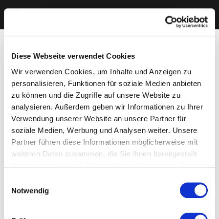
Diese Webseite verwendet Cookies
Wir verwenden Cookies, um Inhalte und Anzeigen zu
personalisieren, Funktionen für soziale Medien anbieten
zu können und die Zugriffe auf unsere Website zu
analysieren. Außerdem geben wir Informationen zu Ihrer
Verwendung unserer Website an unsere Partner für
soziale Medien, Werbung und Analysen weiter. Unsere
Partner führen diese Informationen möglicherweise mit
weiteren Daten zusammen, die Sie ihnen bereitgestellt
haben oder die sie im Rahmen Ihrer Nutzung der Dienste
gesammelt haben. Sie geben Einwilligung zu unseren
Einwilligungsauswahl
Cookies, wenn Sie unsere Webseite weiterhin nutzen.
Notwendig