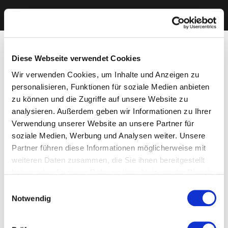
Diese Webseite verwendet Cookies
Wir verwenden Cookies, um Inhalte und Anzeigen zu
personalisieren, Funktionen für soziale Medien anbieten
zu können und die Zugriffe auf unsere Website zu
analysieren. Außerdem geben wir Informationen zu Ihrer
Verwendung unserer Website an unsere Partner für
soziale Medien, Werbung und Analysen weiter. Unsere
Partner führen diese Informationen möglicherweise mit
weiteren Daten zusammen, die Sie ihnen bereitgestellt
haben oder die sie im Rahmen Ihrer Nutzung der Dienste
gesammelt haben. Sie geben Einwilligung zu unseren
Einwilligungsauswahl
Cookies, wenn Sie unsere Webseite weiterhin nutzen.
Notwendig