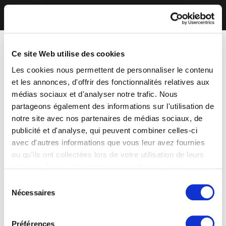
Ce site Web utilise des cookies
Les cookies nous permettent de personnaliser le contenu
et les annonces, d'offrir des fonctionnalités relatives aux
médias sociaux et d'analyser notre trafic. Nous
partageons également des informations sur l'utilisation de
notre site avec nos partenaires de médias sociaux, de
publicité et d'analyse, qui peuvent combiner celles-ci
avec d'autres informations que vous leur avez fournies
ou qu'ils ont collectées lors de votre utilisation de leurs
services. Vous consentez à nos cookies si vous
continuez à utiliser notre site Web.
Sélection
Nécessaires
du
consentement
Préférences