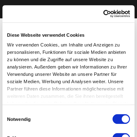
Diese Webseite verwendet Cookies
Wir verwenden Cookies, um Inhalte und Anzeigen zu
personalisieren, Funktionen für soziale Medien anbieten
zu können und die Zugriffe auf unsere Website zu
analysieren. Außerdem geben wir Informationen zu Ihrer
Verwendung unserer Website an unsere Partner für
soziale Medien, Werbung und Analysen weiter. Unsere
Partner führen diese Informationen möglicherweise mit
weiteren Daten zusammen, die Sie ihnen bereitgestellt
haben oder die sie im Rahmen Ihrer Nutzung der Dienste
gesammelt haben. Sie geben Einwilligung zu unseren
Einwilligungsauswahl
Cookies, wenn Sie unsere Webseite weiterhin nutzen.
Notwendig