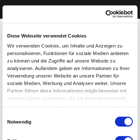
Diese Webseite verwendet Cookies
Wir verwenden Cookies, um Inhalte und Anzeigen zu
personalisieren, Funktionen für soziale Medien anbieten
zu können und die Zugriffe auf unsere Website zu
analysieren. Außerdem geben wir Informationen zu Ihrer
Verwendung unserer Website an unsere Partner für
soziale Medien, Werbung und Analysen weiter. Unsere
Partner führen diese Informationen möglicherweise mit
weiteren Daten zusammen, die Sie ihnen bereitgestellt
haben oder die sie im Rahmen Ihrer Nutzung der Dienste
gesammelt haben. Sie geben Einwilligung zu unseren
Einwilligungsauswahl
Cookies, wenn Sie unsere Webseite weiterhin nutzen.
Notwendig