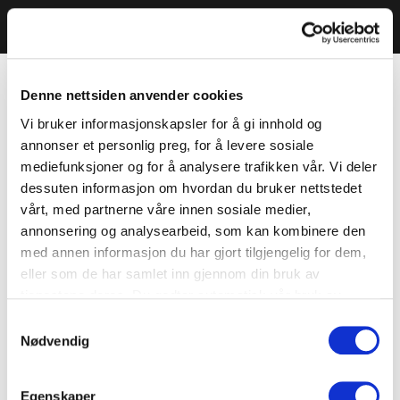
Denne nettsiden anvender cookies
Vi bruker informasjonskapsler for å gi innhold og
annonser et personlig preg, for å levere sosiale
mediefunksjoner og for å analysere trafikken vår. Vi deler
dessuten informasjon om hvordan du bruker nettstedet
vårt, med partnerne våre innen sosiale medier,
annonsering og analysearbeid, som kan kombinere den
med annen informasjon du har gjort tilgjengelig for dem,
eller som de har samlet inn gjennom din bruk av
tjenestene deres. Du godtar automatisk vår bruk av
informasjonskapsler ved å bruke nettstedet vårt.
Samtykkevalg
Nødvendig
Egenskaper