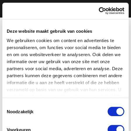
Deze website maakt gebruik van cookies
We gebruiken cookies om content en advertenties te
personaliseren, om functies voor social media te bieden
en om ons websiteverkeer te analyseren. Ook delen we
informatie over uw gebruik van onze site met onze
partners voor social media, adverteren en analyse. Deze
partners kunnen deze gegevens combineren met andere
informatie die u aan ze heeft verstrekt of die ze hebben
verzameld op basis van uw gebruik van hun services. U
gaat akkoord met onze cookies als u onze website blijft
gebruiken.
Toestemmingsselectie
Noodzakelijk
Voorkeuren