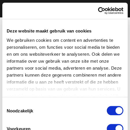
Deze website maakt gebruik van cookies
We gebruiken cookies om content en advertenties te
personaliseren, om functies voor social media te bieden
en om ons websiteverkeer te analyseren. Ook delen we
informatie over uw gebruik van onze site met onze
partners voor social media, adverteren en analyse. Deze
partners kunnen deze gegevens combineren met andere
informatie die u aan ze heeft verstrekt of die ze hebben
verzameld op basis van uw gebruik van hun services. U
gaat akkoord met onze cookies als u onze website blijft
gebruiken.
Toestemmingsselectie
Noodzakelijk
Voorkeuren