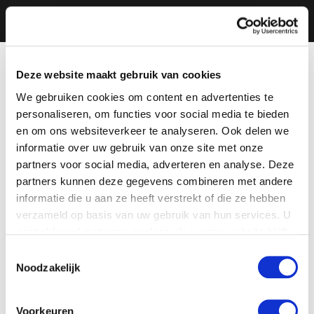
Deze website maakt gebruik van cookies
We gebruiken cookies om content en advertenties te
personaliseren, om functies voor social media te bieden
en om ons websiteverkeer te analyseren. Ook delen we
informatie over uw gebruik van onze site met onze
partners voor social media, adverteren en analyse. Deze
partners kunnen deze gegevens combineren met andere
informatie die u aan ze heeft verstrekt of die ze hebben
verzameld op basis van uw gebruik van hun services. U
gaat akkoord met onze cookies als u onze website blijft
gebruiken.
Toestemmingsselectie
Noodzakelijk
Voorkeuren