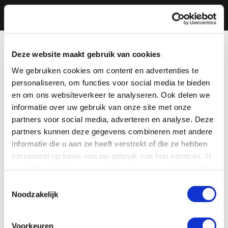
Deze website maakt gebruik van cookies
We gebruiken cookies om content en advertenties te
personaliseren, om functies voor social media te bieden
en om ons websiteverkeer te analyseren. Ook delen we
informatie over uw gebruik van onze site met onze
partners voor social media, adverteren en analyse. Deze
partners kunnen deze gegevens combineren met andere
informatie die u aan ze heeft verstrekt of die ze hebben
verzameld op basis van uw gebruik van hun services. U
gaat akkoord met onze cookies als u onze website blijft
gebruiken.
Toestemmingsselectie
Noodzakelijk
Voorkeuren