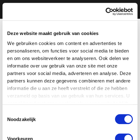
Deze website maakt gebruik van cookies
We gebruiken cookies om content en advertenties te
personaliseren, om functies voor social media te bieden
en om ons websiteverkeer te analyseren. Ook delen we
informatie over uw gebruik van onze site met onze
partners voor social media, adverteren en analyse. Deze
partners kunnen deze gegevens combineren met andere
informatie die u aan ze heeft verstrekt of die ze hebben
verzameld op basis van uw gebruik van hun services. U
gaat akkoord met onze cookies als u onze website blijft
gebruiken.
Toestemmingsselectie
Noodzakelijk
Voorkeuren