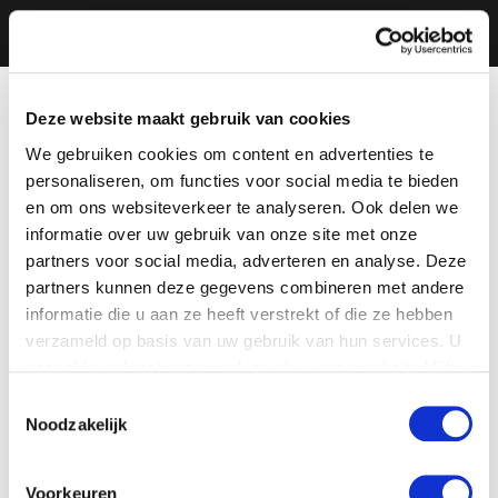
Deze website maakt gebruik van cookies
We gebruiken cookies om content en advertenties te
personaliseren, om functies voor social media te bieden
en om ons websiteverkeer te analyseren. Ook delen we
informatie over uw gebruik van onze site met onze
partners voor social media, adverteren en analyse. Deze
partners kunnen deze gegevens combineren met andere
informatie die u aan ze heeft verstrekt of die ze hebben
verzameld op basis van uw gebruik van hun services. U
gaat akkoord met onze cookies als u onze website blijft
gebruiken.
Toestemmingsselectie
Noodzakelijk
Voorkeuren