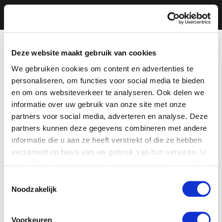
Deze website maakt gebruik van cookies
We gebruiken cookies om content en advertenties te
personaliseren, om functies voor social media te bieden
en om ons websiteverkeer te analyseren. Ook delen we
informatie over uw gebruik van onze site met onze
partners voor social media, adverteren en analyse. Deze
partners kunnen deze gegevens combineren met andere
informatie die u aan ze heeft verstrekt of die ze hebben
verzameld op basis van uw gebruik van hun services. U
gaat akkoord met onze cookies als u onze website blijft
gebruiken.
Toestemmingsselectie
Noodzakelijk
Voorkeuren