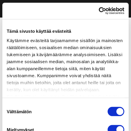
Tämä sivusto käyttää evästeitä
Käytämme evästeitä tarjoamamme sisällön ja mainosten
räätälöimiseen, sosiaalisen median ominaisuuksien
tukemiseen ja kävijämäärämme analysoimiseen. Lisäksi
jaamme sosiaalisen median, mainosalan ja analytiikka-
alan kumppaneillemme tietoja siitä, miten käytät
sivustoamme. Kumppanimme voivat yhdistää näitä
tietoja muihin tietoihin, joita olet antanut heille tai joita on
kerätty, kun olet käyttänyt heidän palvelujaan.
Käyttämällä sivustoamme, hyväksyt evästeiden käytön.
Suostumuksen
Välttämätön
valinta
Mieltymykset