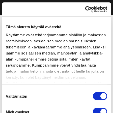
Tämä sivusto käyttää evästeitä
Käytämme evästeitä tarjoamamme sisällön ja mainosten
räätälöimiseen, sosiaalisen median ominaisuuksien
tukemiseen ja kävijämäärämme analysoimiseen. Lisäksi
jaamme sosiaalisen median, mainosalan ja analytiikka-
alan kumppaneillemme tietoja siitä, miten käytät
sivustoamme. Kumppanimme voivat yhdistää näitä
tietoja muihin tietoihin, joita olet antanut heille tai joita on
kerätty, kun olet käyttänyt heidän palvelujaan.
Käyttämällä sivustoamme, hyväksyt evästeiden käytön.
Suostumuksen
Välttämätön
valinta
Mieltymykset