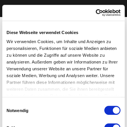
Diese Webseite verwendet Cookies
Wir verwenden Cookies, um Inhalte und Anzeigen zu
personalisieren, Funktionen für soziale Medien anbieten
zu können und die Zugriffe auf unsere Website zu
analysieren. Außerdem geben wir Informationen zu Ihrer
Verwendung unserer Website an unsere Partner für
soziale Medien, Werbung und Analysen weiter. Unsere
Partner führen diese Informationen möglicherweise mit
weiteren Daten zusammen, die Sie ihnen bereitgestellt
haben oder die sie im Rahmen Ihrer Nutzung der Dienste
gesammelt haben. Sie geben Einwilligung zu unseren
Einwilligungsauswahl
Cookies, wenn Sie unsere Webseite weiterhin nutzen.
Notwendig