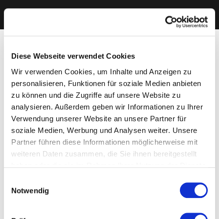
Diese Webseite verwendet Cookies
Wir verwenden Cookies, um Inhalte und Anzeigen zu
personalisieren, Funktionen für soziale Medien anbieten
zu können und die Zugriffe auf unsere Website zu
analysieren. Außerdem geben wir Informationen zu Ihrer
Verwendung unserer Website an unsere Partner für
soziale Medien, Werbung und Analysen weiter. Unsere
Partner führen diese Informationen möglicherweise mit
weiteren Daten zusammen, die Sie ihnen bereitgestellt
haben oder die sie im Rahmen Ihrer Nutzung der Dienste
gesammelt haben. Sie geben Einwilligung zu unseren
Einwilligungsauswahl
Cookies, wenn Sie unsere Webseite weiterhin nutzen.
Notwendig