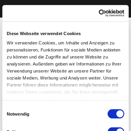
Diese Webseite verwendet Cookies
Wir verwenden Cookies, um Inhalte und Anzeigen zu
personalisieren, Funktionen für soziale Medien anbieten
zu können und die Zugriffe auf unsere Website zu
analysieren. Außerdem geben wir Informationen zu Ihrer
Verwendung unserer Website an unsere Partner für
soziale Medien, Werbung und Analysen weiter. Unsere
Partner führen diese Informationen möglicherweise mit
weiteren Daten zusammen, die Sie ihnen bereitgestellt
haben oder die sie im Rahmen Ihrer Nutzung der Dienste
gesammelt haben. Sie geben Einwilligung zu unseren
Einwilligungsauswahl
Cookies, wenn Sie unsere Webseite weiterhin nutzen.
Notwendig