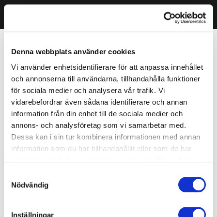
Denna webbplats använder cookies
Vi använder enhetsidentifierare för att anpassa innehållet
och annonserna till användarna, tillhandahålla funktioner
för sociala medier och analysera vår trafik. Vi
vidarebefordrar även sådana identifierare och annan
information från din enhet till de sociala medier och
annons- och analysföretag som vi samarbetar med.
Dessa kan i sin tur kombinera informationen med annan
information som du har tillhandahållit eller som de har
samlat in när du har använt deras tjänster. Du godkänner
våra cookies vid fortsatt användande av vår webbplats.
Samtyckesval
Nödvändig
Inställningar