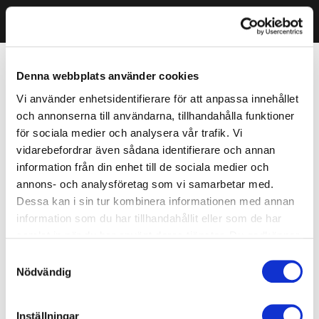
Denna webbplats använder cookies
Vi använder enhetsidentifierare för att anpassa innehållet
och annonserna till användarna, tillhandahålla funktioner
för sociala medier och analysera vår trafik. Vi
vidarebefordrar även sådana identifierare och annan
information från din enhet till de sociala medier och
annons- och analysföretag som vi samarbetar med.
Dessa kan i sin tur kombinera informationen med annan
information som du har tillhandahållit eller som de har
samlat in när du har använt deras tjänster. Du godkänner
våra cookies vid fortsatt användande av vår webbplats.
Samtyckesval
Nödvändig
Inställningar