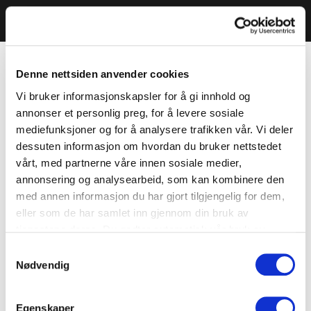
Denne nettsiden anvender cookies
Vi bruker informasjonskapsler for å gi innhold og
annonser et personlig preg, for å levere sosiale
mediefunksjoner og for å analysere trafikken vår. Vi deler
dessuten informasjon om hvordan du bruker nettstedet
vårt, med partnerne våre innen sosiale medier,
annonsering og analysearbeid, som kan kombinere den
med annen informasjon du har gjort tilgjengelig for dem,
eller som de har samlet inn gjennom din bruk av
tjenestene deres. Du godtar automatisk vår bruk av
informasjonskapsler ved å bruke nettstedet vårt.
Samtykkevalg
Nødvendig
Egenskaper