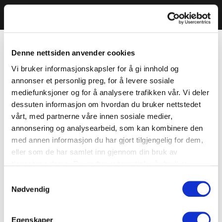
Denne nettsiden anvender cookies
Vi bruker informasjonskapsler for å gi innhold og
annonser et personlig preg, for å levere sosiale
mediefunksjoner og for å analysere trafikken vår. Vi deler
dessuten informasjon om hvordan du bruker nettstedet
vårt, med partnerne våre innen sosiale medier,
annonsering og analysearbeid, som kan kombinere den
med annen informasjon du har gjort tilgjengelig for dem,
eller som de har samlet inn gjennom din bruk av
tjenestene deres. Du godtar automatisk vår bruk av
informasjonskapsler ved å bruke nettstedet vårt.
Samtykkevalg
Nødvendig
Egenskaper