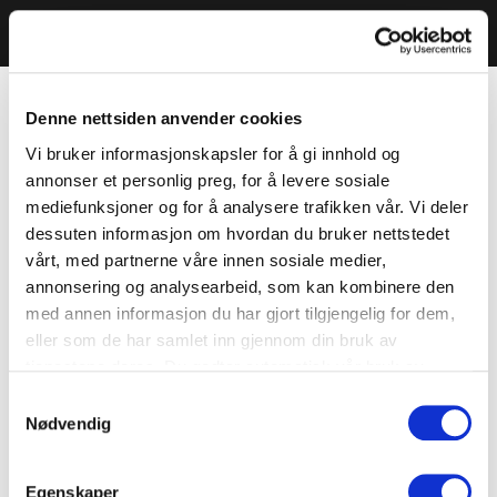
Denne nettsiden anvender cookies
Vi bruker informasjonskapsler for å gi innhold og
annonser et personlig preg, for å levere sosiale
mediefunksjoner og for å analysere trafikken vår. Vi deler
dessuten informasjon om hvordan du bruker nettstedet
vårt, med partnerne våre innen sosiale medier,
annonsering og analysearbeid, som kan kombinere den
med annen informasjon du har gjort tilgjengelig for dem,
eller som de har samlet inn gjennom din bruk av
tjenestene deres. Du godtar automatisk vår bruk av
informasjonskapsler ved å bruke nettstedet vårt.
Samtykkevalg
Nødvendig
Egenskaper