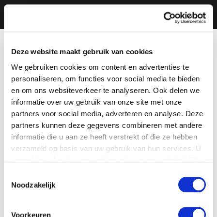
Deze website maakt gebruik van cookies
We gebruiken cookies om content en advertenties te
personaliseren, om functies voor social media te bieden
en om ons websiteverkeer te analyseren. Ook delen we
informatie over uw gebruik van onze site met onze
partners voor social media, adverteren en analyse. Deze
partners kunnen deze gegevens combineren met andere
informatie die u aan ze heeft verstrekt of die ze hebben
verzameld op basis van uw gebruik van hun services. U
gaat akkoord met onze cookies als u onze website blijft
gebruiken.
Toestemmingsselectie
Noodzakelijk
Voorkeuren