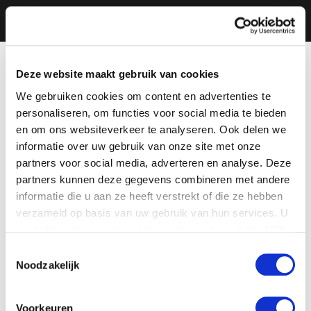
Deze website maakt gebruik van cookies
We gebruiken cookies om content en advertenties te
personaliseren, om functies voor social media te bieden
en om ons websiteverkeer te analyseren. Ook delen we
informatie over uw gebruik van onze site met onze
partners voor social media, adverteren en analyse. Deze
partners kunnen deze gegevens combineren met andere
informatie die u aan ze heeft verstrekt of die ze hebben
verzameld op basis van uw gebruik van hun services. U
gaat akkoord met onze cookies als u onze website blijft
gebruiken.
Toestemmingsselectie
Noodzakelijk
Voorkeuren