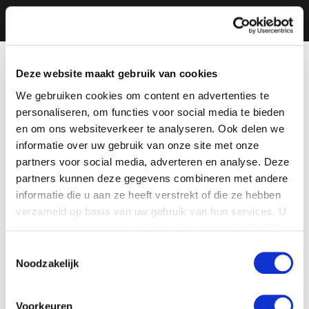
Deze website maakt gebruik van cookies
We gebruiken cookies om content en advertenties te
personaliseren, om functies voor social media te bieden
en om ons websiteverkeer te analyseren. Ook delen we
informatie over uw gebruik van onze site met onze
partners voor social media, adverteren en analyse. Deze
partners kunnen deze gegevens combineren met andere
informatie die u aan ze heeft verstrekt of die ze hebben
verzameld op basis van uw gebruik van hun services. U
gaat akkoord met onze cookies als u onze website blijft
gebruiken.
Toestemmingsselectie
Noodzakelijk
Voorkeuren