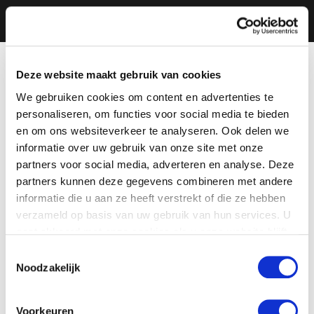
Deze website maakt gebruik van cookies
We gebruiken cookies om content en advertenties te
personaliseren, om functies voor social media te bieden
en om ons websiteverkeer te analyseren. Ook delen we
informatie over uw gebruik van onze site met onze
partners voor social media, adverteren en analyse. Deze
partners kunnen deze gegevens combineren met andere
informatie die u aan ze heeft verstrekt of die ze hebben
verzameld op basis van uw gebruik van hun services. U
gaat akkoord met onze cookies als u onze website blijft
gebruiken.
Toestemmingsselectie
Noodzakelijk
Voorkeuren